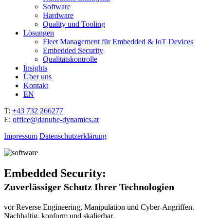
Software
Hardware
Quality und Tooling
Lösungen
Fleet Management für Embedded & IoT Devices
Embedded Security
Qualitätskontrolle
Insights
Über uns
Kontakt
EN
T:
+43 732 266277
E:
office@danube-dynamics.at
Impressum
Datenschutzerklärung
Embedded Security:
Zuverlässiger Schutz Ihrer Technologien
vor Reverse Engineering, Manipulation und Cyber-Angriffen.
Nachhaltig, konform und skalierbar.