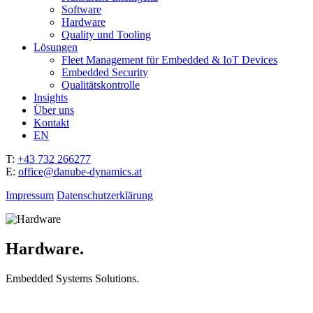
Software
Hardware
Quality und Tooling
Lösungen
Fleet Management für Embedded & IoT Devices
Embedded Security
Qualitätskontrolle
Insights
Über uns
Kontakt
EN
T:
+43 732 266277
E:
office@danube-dynamics.at
Impressum
Datenschutzerklärung
Hardware.
Embedded Systems Solutions.