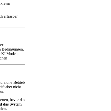
kreten
h erfassbar
der
en Bedingungen,
r KI Modelle
ichen
nd-alone-Betrieb
ift aber nicht
en.
erten, bevor das
rd das System
den.